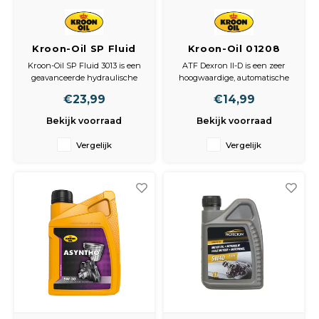
Kroon-Oil SP Fluid
Kroon-Oil 01208
3013 - 1L
ATF-Dexron II-D 1L
Kroon-Oil SP Fluid 3013 is een
ATF Dexron II-D is een zeer
Hydraulische
geavanceerde hydraulische
hoogwaardige, automatische
Vloeistof | Optimale
vloeistof, ontwikkeld op basis
transmissieolie gebaseerd op
€23,99
€14,99
van hoogwaardige oliën en
solvent geraffineerde
Prestaties bij
innovatieve additieven. Deze
basisoliën.
Extreme
Bekijk voorraad
Bekijk voorraad
speciale formule garandeert
Temperaturen
optimale prestaties onder de
Vergelijk
Vergelijk
meest uiteenlopende
omstandigheden.