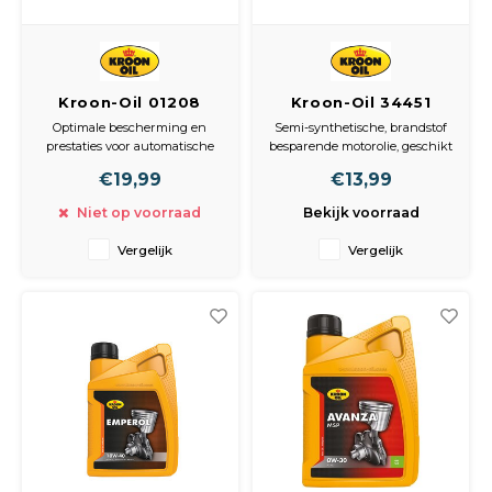
Kroon-Oil 01208
Kroon-Oil 34451
ATF-Dexron II-D 1L
Torsynth 5W-30 1L
Optimale bescherming en
Semi-synthetische, brandstof
stuurbekrachtiging
prestaties voor automatische
besparende motorolie, geschikt
/versnellingsbak
transmissiesKroon-Oil SP Matic
voor alle benzine- en
€19,99
€13,99
2032 is een synthetische Long
dieselmotoren.
Life Automatic Transmission
Niet op voorraad
Bekijk voorraad
Fluid (ATF), speciaal
ontwikkeld voor automatische
Vergelijk
Vergelijk
transmissies met een continu
slippende lock-up converte