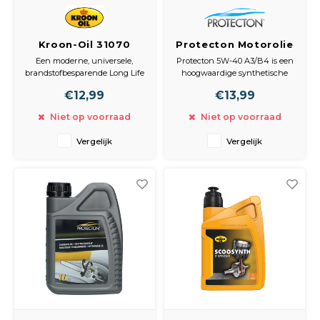
Kroon-Oil 31070
Protecton Motorolie
Asyntho 5W-30 1L
Synthetisch 5W-40
Een moderne, universele,
Protecton 5W-40 A3/B4 is een
A3/B4 1 Liter –
brandstofbesparende Long Life
hoogwaardige synthetische
Optimale Prestaties
motorolie gebaseerd op
motorolie, speciaal ontwikkeld
€12,99
€13,99
synthetische basisoliën, die
voor benzine-, LPG- en
en
van nature een hoge
dieselmotoren, zowel met als
Motorbescherming
Niet op voorraad
Niet op voorraad
viscositeitsindex bezitten.
zonder turbo. Deze motorolie
voldoet aan de meest moderne
Vergelijk
Vergelijk
eisen en zorgt voor een
optimale smering en
bescherming