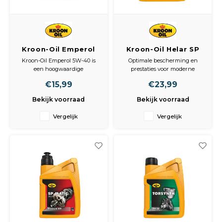
Kroon-Oil Emperol
Kroon-Oil Helar SP
5W-40 Motorolie 1L –
0W-30 Synthetische
Kroon-Oil Emperol 5W-40 is
Optimale bescherming en
Synthetische,
Motorolie - 1L Flacon
een hoogwaardige
prestaties voor moderne
Brandstofbesparende
synthetische motorolie die
motoren
€15,99
€23,99
optimale bescherming en
Motorolie
prestaties biedt voor zowel
Kroon-Oil Helar SP 0W-30 is
Bekijk voorraad
Bekijk voorraad
benzine- als dieselmotoren.
een hoogwaardige vol-
Geschikt voor voertuigen met
synthetische motorolie,
Vergelijk
Vergelijk
en zonder turbo-oplading, is
speciaal ontwikkeld voor
deze olie ideaal voor zowel
personenwagens van
personen
Volkswagen met verlengde
verversingsintervallen.