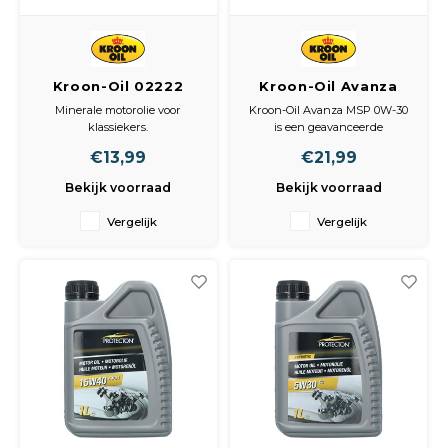
Kroon-Oil 02222
Kroon-Oil Avanza
Emperol 10W-40 1L
MSP 0W-30 1L –
Minerale motorolie voor
Kroon-Oil Avanza MSP 0W-30
Hoogwaardige Vol-
klassiekers.
is een geavanceerde
Synthetische
brandstofbesparende vol-
€13,99
€21,99
synthetische motorolie die
Motorolie voor
speciaal is ontwikkeld voor
Optimale Prestaties
Bekijk voorraad
Bekijk voorraad
moderne benzine- en
dieselmotoren met roetfilter
Vergelijk
Vergelijk
en/of katalysator.