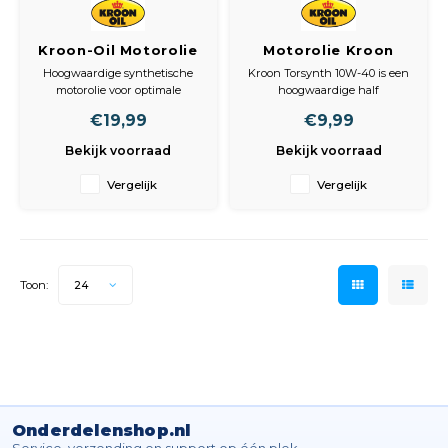
Kroon-Oil Motorolie
Motorolie Kroon
33094 Helar SP 5W-
10W40 4-takt
Hoogwaardige synthetische
Kroon Torsynth 10W-40 is een
30 - 1 Liter
Torsynth Half
motorolie voor optimale
hoogwaardige half
Synthetisch 1 liter
motorprestaties
synthetische motorolie die
€19,99
€9,99
zorgt voor optimale prestaties
Kroon-Oil Helar SP LL-03 5W-
en bescherming van de motor.
Bekijk voorraad
Bekijk voorraad
30 is een synthetische,
Deze brandstofbesparende
brandstofbesparende Mid-
motorolie is geschikt voor alle
Vergelijk
Vergelijk
SAPS motorolie, speciaal
benzinemotoren, zowel met als
ontwikkeld voor moderne
zonder turbo-oplading.
benzine- en dieselmotoren.
Dankzij de
Dankzij zorgvuldig
geselecteerde b
Toon:
24
Onderdelenshop.nl