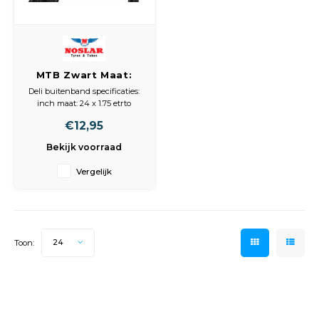
Goud,
Spieg
Cott
Versn
MTB Zwart Maat:
24x 1.75, ETRTO 47-
Auto,
Deli buitenband specificaties:
Remo
507
inch maat: 24 x 1.75 etrto
maat: 47-507
Appa
€12,95
type fiets: atb
Baga
type band: draadband
Bekijk voorraad
reflectie: ja
Airca
kleur: zwart
Fiets
Vergelijk
materiaal: rubber
gewicht: 675 gram
Kuss
Tele
Toon:
24
Kinde
Stuu