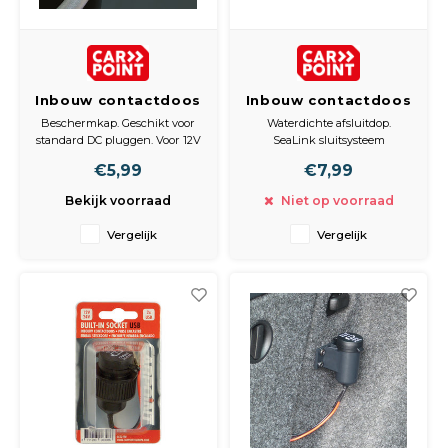
Inbouw contactdoos
Inbouw contactdoos
12-24V 16/8A
12V 20A
Beschermkap. Geschikt voor
Waterdichte afsluitdop.
standard DC pluggen. Voor 12V
SeaLink sluitsysteem
en 24V. Max. 16A/8A.
(0523414). Geschikt voor
€5,99
€7,99
standaard aanstekerpluggen.
Voor 12V. Max. 20A.
Bekijk voorraad
Niet op voorraad
Vergelijk
Vergelijk