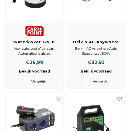
Waterkoker 12V 1L
Belkin AC Anywhere
140W P47269eb
Voor auto, boot of caravan.
Belkin AC Anywhere Auto
Automatische afslag.
Stopcontact 300W
Droogkookbeveiliging.
Nooit meer zonder stroom met
€26,99
€32,50
Eenvoudig in de
de AC Anywhere. Sluit hem
aanstekerdoos steken.
aan op een gewone
Bekijk voorraad
Bekijk voorraad
autoaanstekerplug met 12 volt
gelijkspanning en de AC
Vergelijk
Vergelijk
Anywhere zet de
accuspanning om in 230 volt
wisselspanning (gelijk aan het
lichtnet).