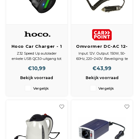
Hoco Car Charger - 1
Omvormer DC-AC 12-
USB slot
230V 150W
Z32 Speed ​​Up autolader
Input: 12V. Output: 150W, 50-
enkele USB QC3.0-uitgang tot
60Hz, 220~240V. Beveiliging: te
3A meervoudige
lage ingangsspanning,
€10,99
€43,99
circuitbescherming
overbelasting, oververhitting.
1. Ingang: DC12-24V.
Past in blikjeshouder.
Bekijk voorraad
Bekijk voorraad
2. Uitgang: 3,6V - 6,5V / 3A, 6,6 -
9V / 2A, 9,1V - 12V / 1,5A 18W.
Vergelijk
Vergelijk
3. Materiaal: duurzame
aluminiumlegering.
4. Enkele USB-uitgang,
beschermi