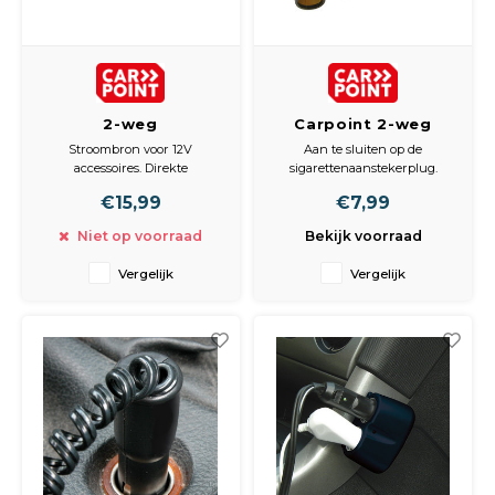
2-weg
Carpoint 2-weg
aanstekerdoos 12V
aanstekerdoos 12V
Stroombron voor 12V
Aan te sluiten op de
8A + 2m kabel
10A
accessoires. Direkte
sigarettenaanstekerplug.
bevestiging in aanstekerdoos.
€15,99
€7,99
Max. 8A. Met 2 meter kabel.
Geschikt voor standaard
Niet op voorraad
Bekijk voorraad
aanstekerpluggen.
Vergelijk
Vergelijk