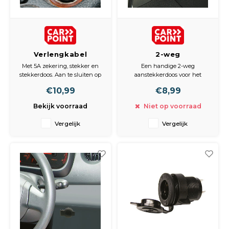
Verlengkabel
2-weg
sigarettenplug 12-
Aanstekerdoos CE
Met 5A zekering, stekker en
Een handige 2-weg
24V 3m max 5A
12V 5A
stekkerdoos. Aan te sluiten op
aanstekkerdoos voor het
de sigarettenaansteker.
aansluiten van diverse 12V
€10,99
€8,99
accessoires. Beveiligd met 5A
zekering. Uitsluitend voor 12V.
Bekijk voorraad
Niet op voorraad
Vergelijk
Vergelijk