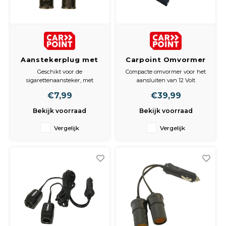
Aanstekerplug met
Carpoint Omvormer
schakelaar12V 8A
240V/12V
Geschikt voor de
Compacte omvormer voor het
sigarettenaansteker, met
aansluiten van 12 Volt
schakelaar. 8A zekering.
accessoires (navigatiesysteem,
€7,99
€39,99
autoradio, autolader of
koelbox) op een 230 Volt
Bekijk voorraad
Bekijk voorraad
stopcontact. Maximaal
belastbaar tot 5 Ampère.
Vergelijk
Vergelijk
Geschikt voor gebruik in huis,
caravan, camper of boot.
Beveiligd tegen kortsl