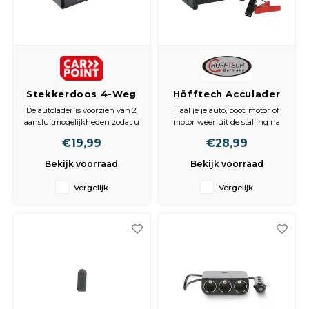
Stekkerdoos 4-Weg
Höfftech Acculader
met USB 12V/24V
6A 220V
De autolader is voorzien van 2
Haal je je auto, boot, motor of
aansluitmogelijkheden zodat u
motor weer uit de stalling na
tegelijkertijd twee autoladers
een lange tijd, of zijn de
€19,99
€28,99
kunt aansluiten. Met Led-
buitentemperaturen extreem
indicatielampje voor de
hoog of laag? Dan kan het
Bekijk voorraad
Bekijk voorraad
laadstatus.
zomaar zijn dat de accu van je
voertuig leeg is. Deze compacte
Vergelijk
Vergelijk
acculader is hiervoor de
oplossing en helpt jou sn