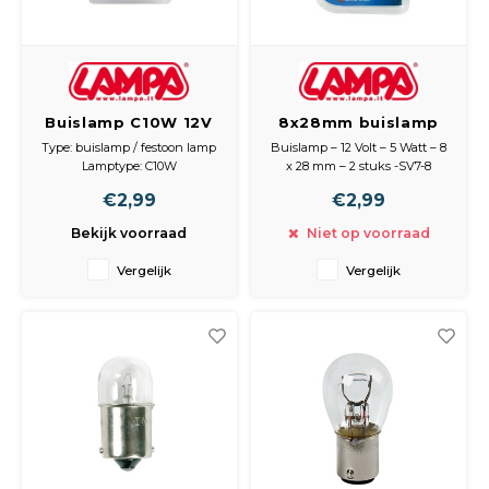
Buislamp C10W 12V
8x28mm buislamp
10W 2 stuks -
12V 5W
Type: buislamp / festoon lamp
Buislamp – 12 Volt – 5 Watt – 8
autolamp interieur
Lamptype: C10W
x 28 mm – 2 stuks -SV7-8
lamp 11x35 mm
Voltage: 12V
€2,99
€2,99
Wattage: 10W
festoon lamp
Afmeting: 11 x 35 mm
Bekijk voorraad
Niet op voorraad
Inhoud: 2 stuks
Vergelijk
Vergelijk