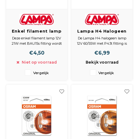
Enkel filament lamp
Lampa H4 Halogeen
12V 21W BAU15s,
Lamp 12V 60/55W,
Deze enkel filament lamp 12V
De Lampa H4 halogeen lamp
amber, 2 stuks
P43t, Autolamp
21W met BAU15s fitting wordt
12V 60/55W met P43t fitting is
Koplamp Verlichting
gebruikt voor
een betrouwbare autolamp die
€4,50
€6,99
voertuigverlichting zoals
zorgt voor heldere verlichting
richtingaanwijzers. De
en goede zichtbaarheid tijdens
Niet op voorraad
Bekijk voorraad
amberkleur zorgt voor een
het rijden. Deze lamp
duidelijke zichtbaarheid en is
combineert dimlicht en
Vergelijk
Vergelijk
geschikt voor diverse
grootlicht in één lamp en
toepassingen in auto, motor of
wordt vaak gebruikt als
aanhanger.
koplampverli