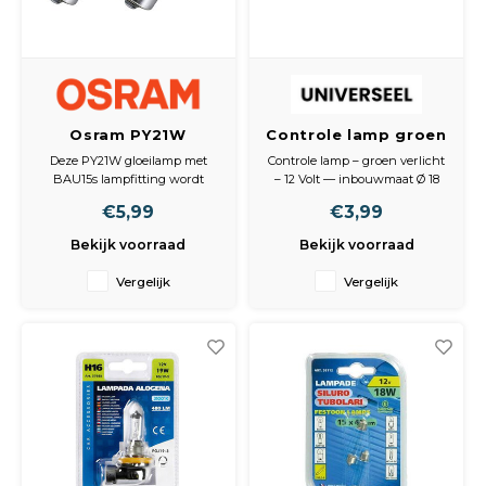
Osram PY21W
Controle lamp groen
gloeilamp 12V
12 Volt
Deze PY21W gloeilamp met
Controle lamp – groen verlicht
BAU15s Original Line,
BAU15s lampfitting wordt
– 12 Volt — inbouwmaat Ø 18
2 stuks
geleverd per 2 stuks en is
mm – schroef contacten
€5,99
€3,99
bedoeld voor 12V voertuigen.
De Original Line van Osram is
Car Parts blister verpakking
Bekijk voorraad
Bekijk voorraad
breed toepasbaar en wordt
door veel autofabrikanten als
Vergelijk
Vergelijk
standaardlamp gebruikt.