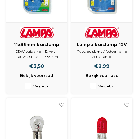
11x35mm buislamp
Lampa buislamp 12V
12V 10W blauw
10W SV8 5 11x44mm
C10W buislamp – 12 Volt –
Type: buislamp / festoon lamp
2 stuks - autolamp
blauw 2 stuks – 11×35 mm
Merk: Lampa
interieur lamp
SV85-8
Voltage: 12V
€3,50
€2,99
Vermogen: 10W
festoon lamp
Fitting: SV8.5
Bekijk voorraad
Bekijk voorraad
Afmeting: 11 x 44 mm
Inhoud: 2 stuks
Vergelijk
Vergelijk