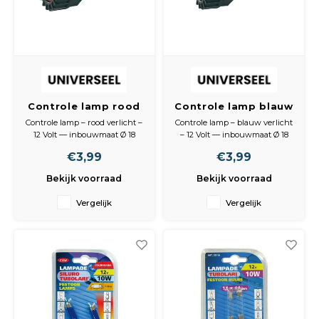
Controle lamp rood
Controle lamp blauw
12 Volt
12 Volt
Controle lamp – rood verlicht –
Controle lamp – blauw verlicht
12 Volt — inbouwmaat Ø 18
– 12 Volt — inbouwmaat Ø 18
mm – schroef contacten
mm – schroef contacten
€3,99
€3,99
Car Parts blister verpakking
Car Parts blister verpakking
Bekijk voorraad
Bekijk voorraad
Vergelijk
Vergelijk