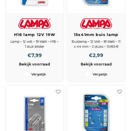
H16 lamp 12V 19W
15x41mm buis lamp
Blister
12V 18W
Lamp – 12 volt – 19 Watt – H16 –
Buislamp – 12 Volt – 18 Watt – 11
1 stuk blister
x 44 mm – 2 stuks – SV8,5-8
Niet goedgekeurd voor
€7,99
€2,99
gebruik op de publieke weg
Bekijk voorraad
Bekijk voorraad
Vergelijk
Vergelijk